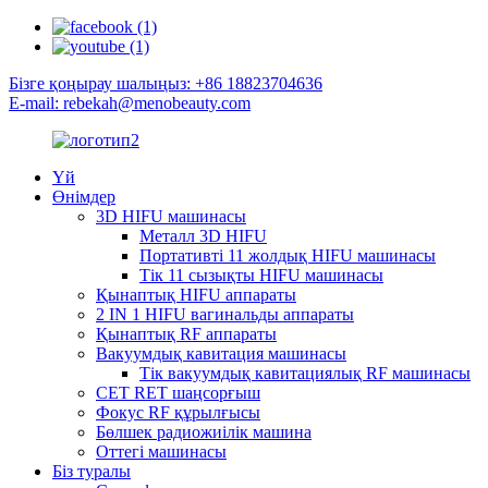
Бізге қоңырау шалыңыз: +86 18823704636
E-mail: rebekah@menobeauty.com
Үй
Өнімдер
3D HIFU машинасы
Металл 3D HIFU
Портативті 11 жолдық HIFU машинасы
Тік 11 сызықты HIFU машинасы
Қынаптық HIFU аппараты
2 IN 1 HIFU вагинальды аппараты
Қынаптық RF аппараты
Вакуумдық кавитация машинасы
Тік вакуумдық кавитациялық RF машинасы
CET RET шаңсорғыш
Фокус RF құрылғысы
Бөлшек радиожиілік машина
Оттегі машинасы
Біз туралы