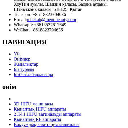
ХоуТин ауылы, Шацзин қаласы, Баоань ауданы,
Шэньчжэнь қаласы, 518125, Қытай
Телефон: +86 18823704636
E-mail:
rebekah@menobeauty.com
Whatsapp: +8613527617649
WeChat: +8618823704636
НАВИГАЦИЯ
Үй
Өнімдер
Жаңалықтар
Біз туралы
Бізбен хабарласыңы
өнім
3D HIFU машинасы
Қынаптық HIFU аппараты
2 IN 1 HIFU вагинальды аппараты
Қынаптық RF аппараты
Вакуумдық кавитация машинасы