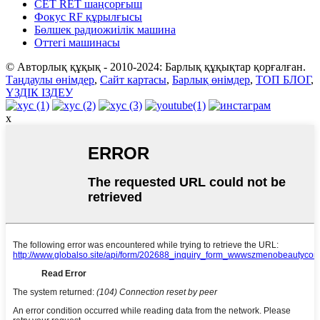
CET RET шаңсорғыш
Фокус RF құрылғысы
Бөлшек радиожиілік машина
Оттегі машинасы
© Авторлық құқық - 2010-2024: Барлық құқықтар қорғалған.
Таңдаулы өнімдер
,
Сайт картасы
,
Барлық өнімдер
,
ТОП БЛОГ
,
ҮЗДІК ІЗДЕУ
x