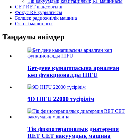
Тік вакуумдық кавитациялық RF машинасы
CET RET шаңсорғыш
Фокус RF құрылғысы
Бөлшек радиожиілік машина
Оттегі машинасы
Таңдаулы өнімдер
Бет-дене қынапшасына арналған
көп функционалды HIFU
9D HIFU 22000 түсірілім
Тік физиотерапиялық диатермия
RET CET вакуумдық машина