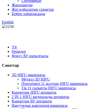
Сертификат
Жаңалықтар
Жиі қойылатын сұрақтар
Бізбен хабарласыңы
English
Үй
Өнімдер
Фокус RF құрылғысы
Санаттар
3D HIFU машинасы
Металл 3D HIFU
Портативті 11 жолдық HIFU машинасы
Тік 11 сызықты HIFU машинасы
Қынаптық HIFU аппараты
2 IN 1 HIFU вагинальды аппараты
Қынаптық RF аппараты
Вакуумдық кавитация машинасы