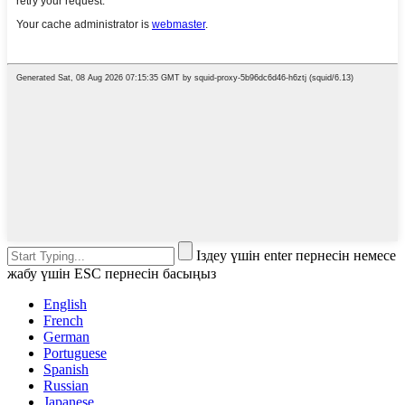
Іздеу үшін enter пернесін немесе
жабу үшін ESC пернесін басыңыз
English
French
German
Portuguese
Spanish
Russian
Japanese