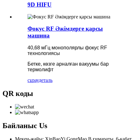
9D HIFU
Фокус RF Әжімдерге қарсы
машина
40,68 мГц монополярлы фокус RF
технологиясы
Бетке, көзге арналған вакуумы бар
термолифт
сұрау
деталь
QR коды
Байланыс
Us
Мекен-жайы: XinBaoYi GongMao B ғимараты, 6-қабат,