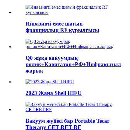
Инвазивті емес шағын
фракциялық RF құрылғысы
Q0 жұқа вакуумдық
ролик+Кавитатон+РФ+Инфрақызыл
жарық
2023 Жаңа Shell HIFU
Вакуум жүйесі бар Portable Tecar
Therapy CET RET RF