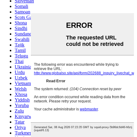
Slovenian
Somali
Samoan
Scots Gaelic
Shona
Sindhi
Sundanese
Swahili
Tajik
Tamil
Telugu
Thai
Ukrainian
Urdu
Uzbek
Vietnamese
Welsh
Xhosa
Yiddish
Yoruba
Zulu
Kinyarwanda
Tatar
Oriya
Turkmen