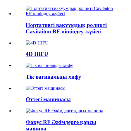
Портативті вакуумдық роликті
Cavitaiton RF пішіндеу жүйесі
4D HIFU
Тік вагинальды хифу
Оттегі машинасы
Фокус RF Әжімдерге қарсы
машина