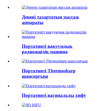
Денені тазартатын массаж
аппараты
Портативті вакуумдық
радиожиілік машина
Портативті Thermosharp
шаңсорғыш
Портативті вагинальды хифу